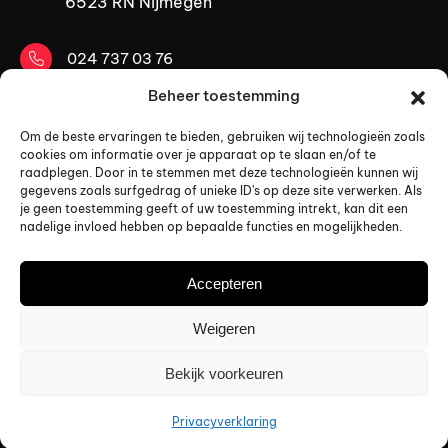
6523 RN Nijmegen
024 737 03 76
Beheer toestemming
06 53 30 84 40
Om de beste ervaringen te bieden, gebruiken wij technologieën zoals
cookies om informatie over je apparaat op te slaan en/of te
mail@kopadvocaten.nl
raadplegen. Door in te stemmen met deze technologieën kunnen wij
gegevens zoals surfgedrag of unieke ID's op deze site verwerken. Als
LinkedIn
je geen toestemming geeft of uw toestemming intrekt, kan dit een
nadelige invloed hebben op bepaalde functies en mogelijkheden.
Design & code by:
Studio 024
Accepteren
© 2026 Alle rechten voorbehouden KOP Advocaten
Algemene voorwaarden
Weigeren
Klachtenregeling
Algemene info
Bekijk voorkeuren
Privacyverklaring
Privacyverklaring