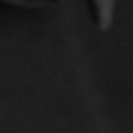
maken krijgt met een verstoorde
arbeidsverhouding of een arbeidsconflict met
een van uw werknemers. Vaak is het goed om
niet lang te wachten met het ondernemen van
stappen om het arbeidsconflict op te lossen.
De arbeidsrelatie kan immers weer worden
hersteld.
De regels omtrent ziekteverzuim zijn
omvangrijk en complex. Er gelden voor zowel
werkgevers als werknemers verschillende re-
integratieverplichtingen. Kop Advocaten
adviseert je graag over je rechten en plichten
als werkgever.