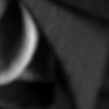
arbeidsovereenkomst te
laten ontbinden.
Maar alleen als de voortzetting van de
arbeidsovereenkomst in redelijkheid niet meer
van de werkgever kan worden gevergd. De
verstoring van de arbeidsrelatie moet wel
zodanig zijn, dat het een ontbinding van de
arbeidsovereenkomst rechtvaardigt. Dit is
lang niet altijd het geval. Een ontslag of
ontbinding hoeft ook niet altijd de oplossing
te zijn.
Bij Kop Advocaten kunnen we u helpen als u te