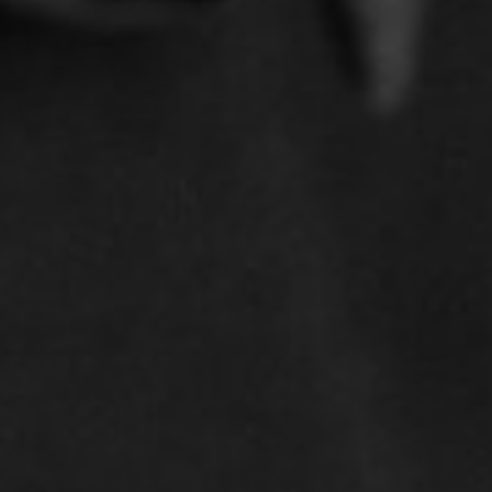
maken krijgt met een verstoorde
arbeidsverhouding of een arbeidsconflict met
een van uw werknemers. Vaak is het goed om
niet lang te wachten met het ondernemen van
stappen om het arbeidsconflict op te lossen.
De arbeidsrelatie kan immers weer worden
hersteld.
De regels omtrent ziekteverzuim zijn
omvangrijk en complex. Er gelden voor zowel
werkgevers als werknemers verschillende re-
integratieverplichtingen. Kop Advocaten
adviseert je graag over je rechten en plichten
als werkgever.