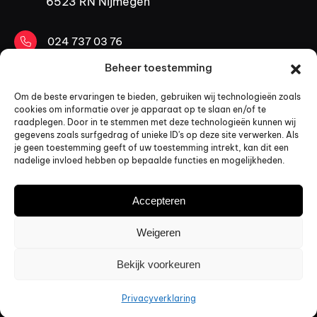
6523 RN Nijmegen
024 737 03 76
Beheer toestemming
06 53 30 84 40
Om de beste ervaringen te bieden, gebruiken wij technologieën zoals
cookies om informatie over je apparaat op te slaan en/of te
mail@kopadvocaten.nl
raadplegen. Door in te stemmen met deze technologieën kunnen wij
gegevens zoals surfgedrag of unieke ID's op deze site verwerken. Als
LinkedIn
je geen toestemming geeft of uw toestemming intrekt, kan dit een
nadelige invloed hebben op bepaalde functies en mogelijkheden.
Design & code by:
Studio 024
Accepteren
© 2026 Alle rechten voorbehouden KOP Advocaten
Algemene voorwaarden
Weigeren
Klachtenregeling
Algemene info
Bekijk voorkeuren
Privacyverklaring
Privacyverklaring