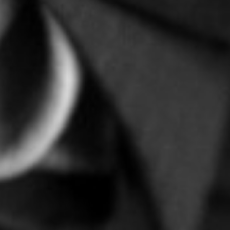
arbeidsovereenkomst te
laten ontbinden.
Maar alleen als de voortzetting van de
arbeidsovereenkomst in redelijkheid niet meer
van de werkgever kan worden gevergd. De
verstoring van de arbeidsrelatie moet wel
zodanig zijn, dat het een ontbinding van de
arbeidsovereenkomst rechtvaardigt. Dit is
lang niet altijd het geval. Een ontslag of
ontbinding hoeft ook niet altijd de oplossing
te zijn.
Bij Kop Advocaten kunnen we u helpen als u te