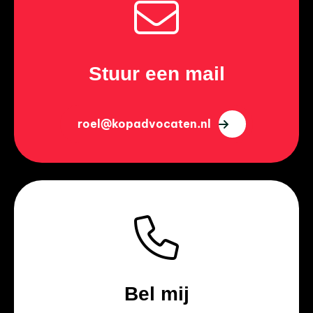
Stuur een mail
roel@kopadvocaten.nl
Bel mij