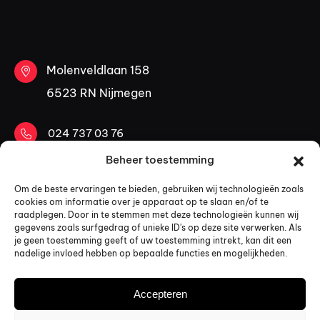
Molenveldlaan 158
6523 RN Nijmegen
024 737 03 76
Beheer toestemming
06 53 30 84 40
Om de beste ervaringen te bieden, gebruiken wij technologieën zoals
cookies om informatie over je apparaat op te slaan en/of te
mail@kopadvocaten.nl
raadplegen. Door in te stemmen met deze technologieën kunnen wij
gegevens zoals surfgedrag of unieke ID's op deze site verwerken. Als
LinkedIn
je geen toestemming geeft of uw toestemming intrekt, kan dit een
nadelige invloed hebben op bepaalde functies en mogelijkheden.
Design & code by:
Studio 024
Accepteren
© 2026 Alle rechten voorbehouden KOP Advocaten
Algemene voorwaarden