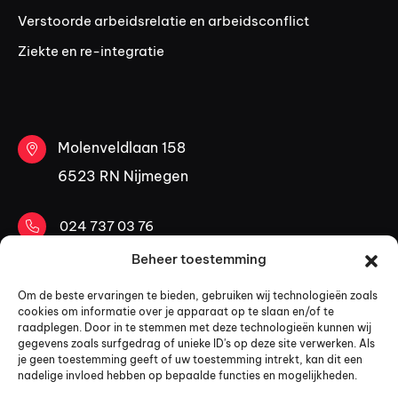
Verstoorde arbeidsrelatie en arbeidsconflict
Ziekte en re-integratie
Molenveldlaan 158
6523 RN Nijmegen
024 737 03 76
Beheer toestemming
06 53 30 84 40
Om de beste ervaringen te bieden, gebruiken wij technologieën zoals
cookies om informatie over je apparaat op te slaan en/of te
mail@kopadvocaten.nl
raadplegen. Door in te stemmen met deze technologieën kunnen wij
gegevens zoals surfgedrag of unieke ID's op deze site verwerken. Als
LinkedIn
je geen toestemming geeft of uw toestemming intrekt, kan dit een
nadelige invloed hebben op bepaalde functies en mogelijkheden.